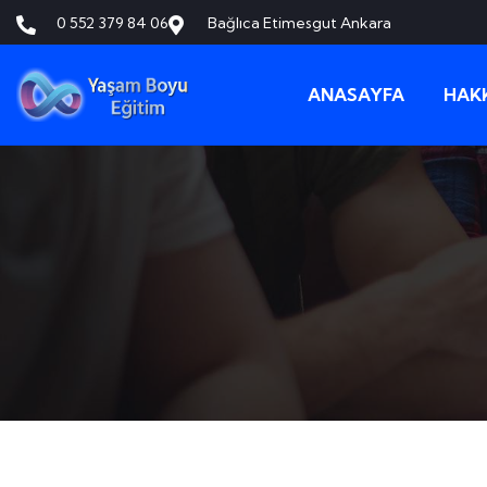
0 552 379 84 06
Bağlıca Etimesgut Ankara
ANASAYFA
HAK