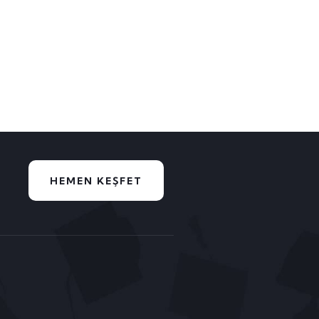
SAAT) SERTİFİKA
SEPETE EKL
EĞİTİMİ
3,950.00
₺
SEPETE EKLE
HEMEN KEŞFET