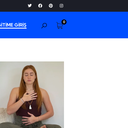
0
İTİME GİRİŞ