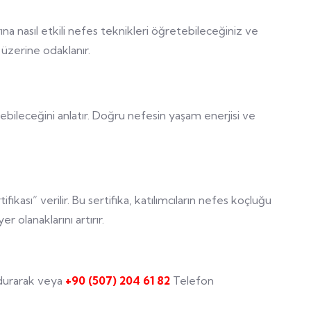
rına nasıl etkili nefes teknikleri öğretebileceğiniz ve
 üzerine odaklanır.
yebileceğini anlatır. Doğru nefesin yaşam enerjisi ve
kası” verilir. Bu sertifika, katılımcıların nefes koçluğu
r olanaklarını artırır.
durarak veya
+90 (507) 204 61 82
Telefon