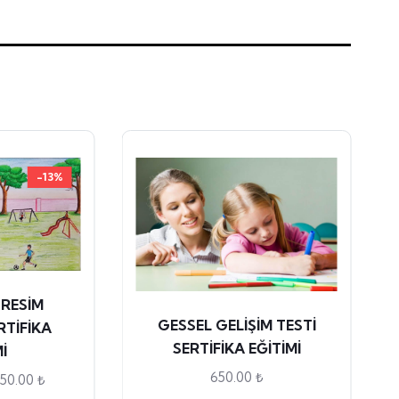
-13%
 RESİM
GESSEL GELİŞİM TESTİ
RTİFİKA
SERTİFİKA EĞİTİMİ
İ
650.00
₺
750.00
₺