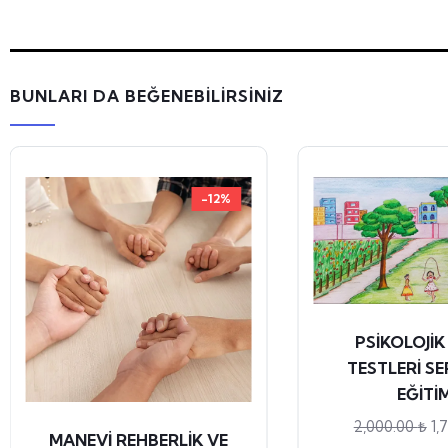
BUNLARI DA BEĞENEBİLİRSİNİZ
-12%
PSİKOLOJİK
TESTLERİ SE
EĞİTİM
2,000.00
₺
1,
MANEVİ REHBERLİK VE