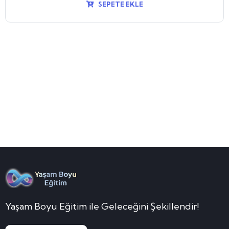
 EKLE
Eğiticinin Eğitimi S
2,450.
SEPET
Yaşam Boyu Eğitim ile Geleceğini Şekillendir!