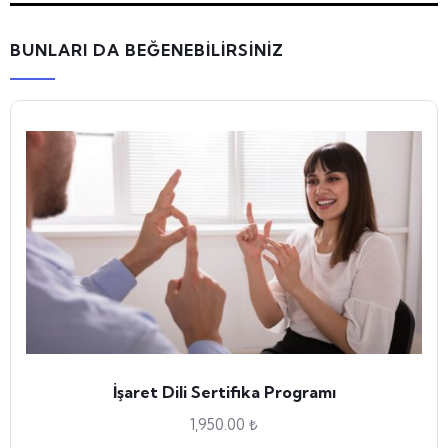
BUNLARI DA BEĞENEBİLİRSİNİZ
fika Programı
0
₺