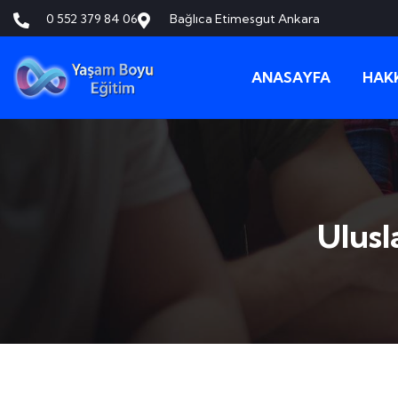
0 552 379 84 06
Bağlıca Etimesgut Ankara
ANASAYFA
HAK
Ulusl