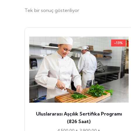
Tek bir sonuç gösteriliyor
-13%
Uluslararası Aşçılık Sertifika Programı
(826 Saat)
4,500.00
₺
3,900.00
₺