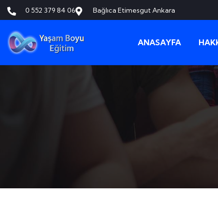
0 552 379 84 06
Bağlıca Etimesgut Ankara
ANASAYFA
HAK